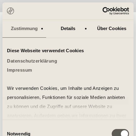
No items found.
Zustimmung
Details
Über Cookies
Diese Webseite verwendet Cookies
Datenschutzerklärung
Impressum
Wir verwenden Cookies, um Inhalte und Anzeigen zu
personalisieren, Funktionen für soziale Medien anbieten
zu können und die Zugriffe auf unsere Website zu
analysieren. Außerdem geben wir Informationen zu Ihrer
Verwendung unserer Website an unsere Partner für
Einwilligungsauswahl
Notwendig
soziale Medien, Werbung und Analysen weiter. Unsere