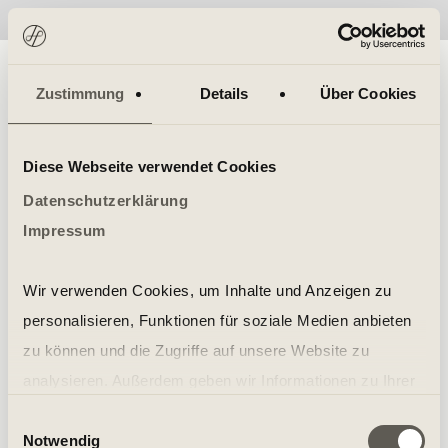
No items found.
Zustimmung
Details
Über Cookies
Diese Webseite verwendet Cookies
Datenschutzerklärung
Impressum
Wir verwenden Cookies, um Inhalte und Anzeigen zu
personalisieren, Funktionen für soziale Medien anbieten
zu können und die Zugriffe auf unsere Website zu
analysieren. Außerdem geben wir Informationen zu Ihrer
Verwendung unserer Website an unsere Partner für
Einwilligungsauswahl
Notwendig
soziale Medien, Werbung und Analysen weiter. Unsere