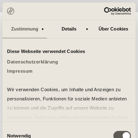
No items found.
Zustimmung
Details
Über Cookies
Diese Webseite verwendet Cookies
Datenschutzerklärung
Impressum
Wir verwenden Cookies, um Inhalte und Anzeigen zu
personalisieren, Funktionen für soziale Medien anbieten
zu können und die Zugriffe auf unsere Website zu
analysieren. Außerdem geben wir Informationen zu Ihrer
Verwendung unserer Website an unsere Partner für
Einwilligungsauswahl
Notwendig
soziale Medien, Werbung und Analysen weiter. Unsere