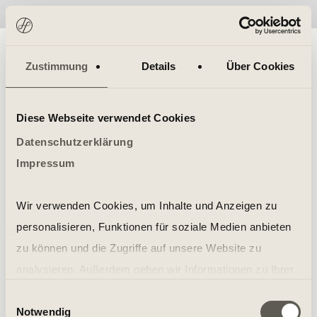
No items found.
Zustimmung
Details
Über Cookies
Diese Webseite verwendet Cookies
Datenschutzerklärung
Impressum
Wir verwenden Cookies, um Inhalte und Anzeigen zu
personalisieren, Funktionen für soziale Medien anbieten
zu können und die Zugriffe auf unsere Website zu
analysieren. Außerdem geben wir Informationen zu Ihrer
Verwendung unserer Website an unsere Partner für
Einwilligungsauswahl
Notwendig
soziale Medien, Werbung und Analysen weiter. Unsere