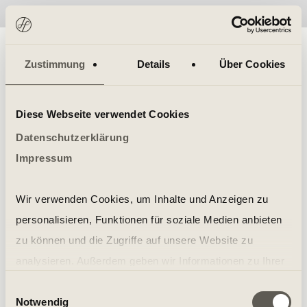
No items found.
Zustimmung
Details
Über Cookies
Diese Webseite verwendet Cookies
Datenschutzerklärung
Impressum
Wir verwenden Cookies, um Inhalte und Anzeigen zu
personalisieren, Funktionen für soziale Medien anbieten
zu können und die Zugriffe auf unsere Website zu
analysieren. Außerdem geben wir Informationen zu Ihrer
Verwendung unserer Website an unsere Partner für
Einwilligungsauswahl
Notwendig
soziale Medien, Werbung und Analysen weiter. Unsere