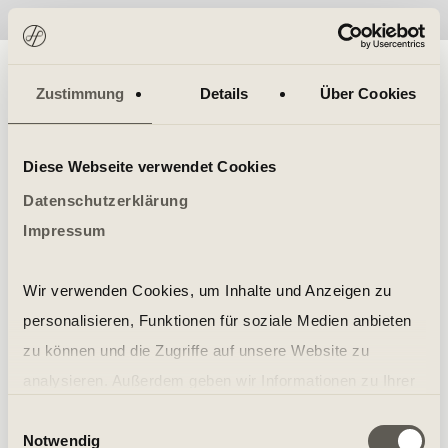
No items found.
Zustimmung
Details
Über Cookies
Diese Webseite verwendet Cookies
Datenschutzerklärung
Impressum
Wir verwenden Cookies, um Inhalte und Anzeigen zu
personalisieren, Funktionen für soziale Medien anbieten
zu können und die Zugriffe auf unsere Website zu
analysieren. Außerdem geben wir Informationen zu Ihrer
Verwendung unserer Website an unsere Partner für
Einwilligungsauswahl
Notwendig
soziale Medien, Werbung und Analysen weiter. Unsere