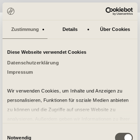
No items found.
Zustimmung
Details
Über Cookies
Diese Webseite verwendet Cookies
Datenschutzerklärung
Impressum
Wir verwenden Cookies, um Inhalte und Anzeigen zu
personalisieren, Funktionen für soziale Medien anbieten
zu können und die Zugriffe auf unsere Website zu
analysieren. Außerdem geben wir Informationen zu Ihrer
Verwendung unserer Website an unsere Partner für
Einwilligungsauswahl
Notwendig
soziale Medien, Werbung und Analysen weiter. Unsere