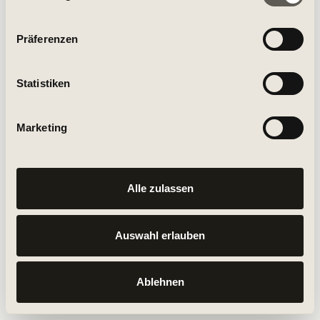
Partner führen diese Informationen möglicherweise mit
weiteren Daten zusammen, die Sie ihnen bereitgestellt
Präferenzen
haben oder die sie im Rahmen Ihrer Nutzung der Dienste
gesammelt haben.
Statistiken
Marketing
Alle zulassen
Auswahl erlauben
Ablehnen