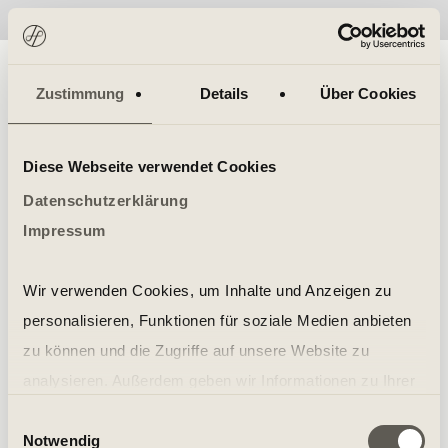
No items found.
Zustimmung
Details
Über Cookies
Diese Webseite verwendet Cookies
Datenschutzerklärung
Impressum
Wir verwenden Cookies, um Inhalte und Anzeigen zu
personalisieren, Funktionen für soziale Medien anbieten
zu können und die Zugriffe auf unsere Website zu
analysieren. Außerdem geben wir Informationen zu Ihrer
Verwendung unserer Website an unsere Partner für
Einwilligungsauswahl
Notwendig
soziale Medien, Werbung und Analysen weiter. Unsere