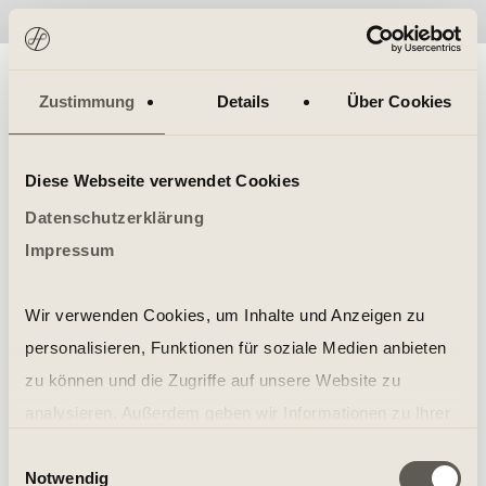
No items found.
Zustimmung
Details
Über Cookies
Diese Webseite verwendet Cookies
Datenschutzerklärung
Impressum
Wir verwenden Cookies, um Inhalte und Anzeigen zu
personalisieren, Funktionen für soziale Medien anbieten
zu können und die Zugriffe auf unsere Website zu
analysieren. Außerdem geben wir Informationen zu Ihrer
Verwendung unserer Website an unsere Partner für
Einwilligungsauswahl
Notwendig
soziale Medien, Werbung und Analysen weiter. Unsere