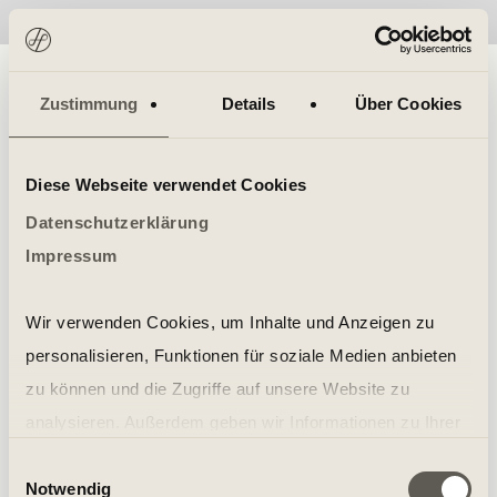
No items found.
Zustimmung
Details
Über Cookies
Diese Webseite verwendet Cookies
Datenschutzerklärung
Impressum
Wir verwenden Cookies, um Inhalte und Anzeigen zu
personalisieren, Funktionen für soziale Medien anbieten
zu können und die Zugriffe auf unsere Website zu
analysieren. Außerdem geben wir Informationen zu Ihrer
Verwendung unserer Website an unsere Partner für
Einwilligungsauswahl
Notwendig
soziale Medien, Werbung und Analysen weiter. Unsere