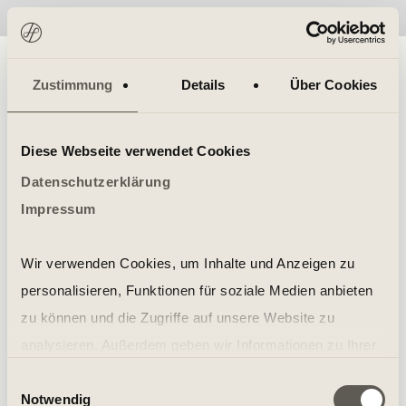
No items found.
Zustimmung
Details
Über Cookies
Diese Webseite verwendet Cookies
Datenschutzerklärung
Impressum
Wir verwenden Cookies, um Inhalte und Anzeigen zu
personalisieren, Funktionen für soziale Medien anbieten
zu können und die Zugriffe auf unsere Website zu
analysieren. Außerdem geben wir Informationen zu Ihrer
Verwendung unserer Website an unsere Partner für
Einwilligungsauswahl
Notwendig
soziale Medien, Werbung und Analysen weiter. Unsere