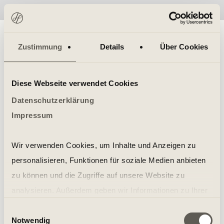
No items found.
Zustimmung
Details
Über Cookies
Diese Webseite verwendet Cookies
Datenschutzerklärung
Impressum
Wir verwenden Cookies, um Inhalte und Anzeigen zu
personalisieren, Funktionen für soziale Medien anbieten
zu können und die Zugriffe auf unsere Website zu
analysieren. Außerdem geben wir Informationen zu Ihrer
Verwendung unserer Website an unsere Partner für
Einwilligungsauswahl
Notwendig
soziale Medien, Werbung und Analysen weiter. Unsere