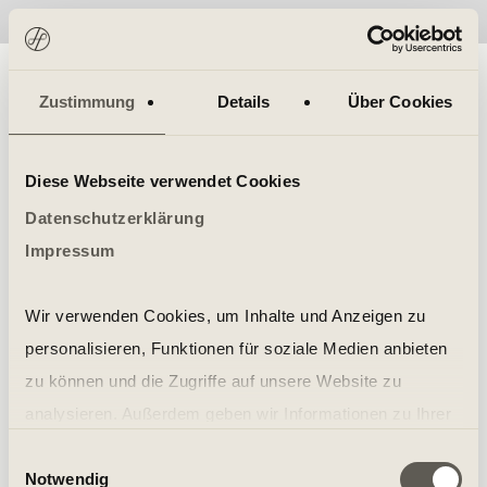
No items found.
Zustimmung
Details
Über Cookies
Diese Webseite verwendet Cookies
Datenschutzerklärung
Impressum
Wir verwenden Cookies, um Inhalte und Anzeigen zu
personalisieren, Funktionen für soziale Medien anbieten
zu können und die Zugriffe auf unsere Website zu
analysieren. Außerdem geben wir Informationen zu Ihrer
Verwendung unserer Website an unsere Partner für
Einwilligungsauswahl
Notwendig
soziale Medien, Werbung und Analysen weiter. Unsere