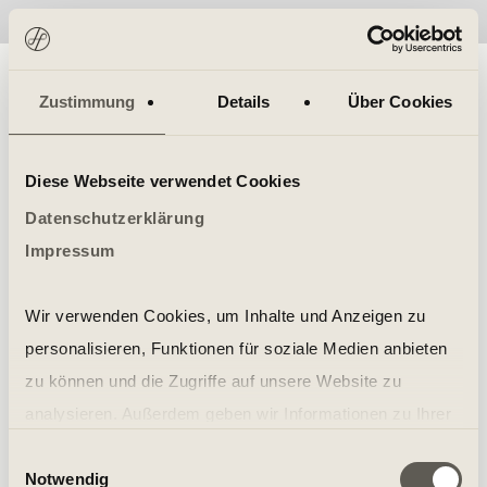
No items found.
Zustimmung
Details
Über Cookies
Diese Webseite verwendet Cookies
Datenschutzerklärung
Impressum
Wir verwenden Cookies, um Inhalte und Anzeigen zu
personalisieren, Funktionen für soziale Medien anbieten
zu können und die Zugriffe auf unsere Website zu
analysieren. Außerdem geben wir Informationen zu Ihrer
Verwendung unserer Website an unsere Partner für
Einwilligungsauswahl
Notwendig
soziale Medien, Werbung und Analysen weiter. Unsere