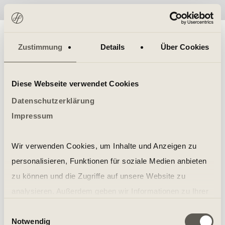
No items found.
Zustimmung
Details
Über Cookies
Diese Webseite verwendet Cookies
Datenschutzerklärung
Impressum
Wir verwenden Cookies, um Inhalte und Anzeigen zu
personalisieren, Funktionen für soziale Medien anbieten
zu können und die Zugriffe auf unsere Website zu
analysieren. Außerdem geben wir Informationen zu Ihrer
Verwendung unserer Website an unsere Partner für
Einwilligungsauswahl
Notwendig
soziale Medien, Werbung und Analysen weiter. Unsere