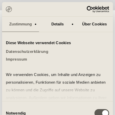
No items found.
Zustimmung
Details
Über Cookies
Diese Webseite verwendet Cookies
Datenschutzerklärung
Impressum
Wir verwenden Cookies, um Inhalte und Anzeigen zu
personalisieren, Funktionen für soziale Medien anbieten
zu können und die Zugriffe auf unsere Website zu
analysieren. Außerdem geben wir Informationen zu Ihrer
Verwendung unserer Website an unsere Partner für
Einwilligungsauswahl
Notwendig
soziale Medien, Werbung und Analysen weiter. Unsere