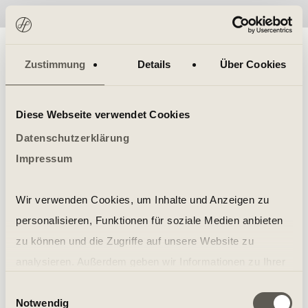
No items found.
Zustimmung
Details
Über Cookies
Diese Webseite verwendet Cookies
Datenschutzerklärung
Impressum
Wir verwenden Cookies, um Inhalte und Anzeigen zu
personalisieren, Funktionen für soziale Medien anbieten
zu können und die Zugriffe auf unsere Website zu
analysieren. Außerdem geben wir Informationen zu Ihrer
Verwendung unserer Website an unsere Partner für
Einwilligungsauswahl
Notwendig
soziale Medien, Werbung und Analysen weiter. Unsere