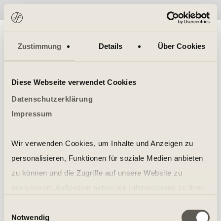
No items found.
Zustimmung
Details
Über Cookies
Diese Webseite verwendet Cookies
Datenschutzerklärung
Impressum
Wir verwenden Cookies, um Inhalte und Anzeigen zu
personalisieren, Funktionen für soziale Medien anbieten
zu können und die Zugriffe auf unsere Website zu
analysieren. Außerdem geben wir Informationen zu Ihrer
Verwendung unserer Website an unsere Partner für
Einwilligungsauswahl
Notwendig
soziale Medien, Werbung und Analysen weiter. Unsere