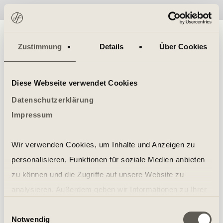
No items found.
Zustimmung
Details
Über Cookies
Diese Webseite verwendet Cookies
Datenschutzerklärung
Impressum
Wir verwenden Cookies, um Inhalte und Anzeigen zu
personalisieren, Funktionen für soziale Medien anbieten
zu können und die Zugriffe auf unsere Website zu
analysieren. Außerdem geben wir Informationen zu Ihrer
Verwendung unserer Website an unsere Partner für
Einwilligungsauswahl
Notwendig
soziale Medien, Werbung und Analysen weiter. Unsere