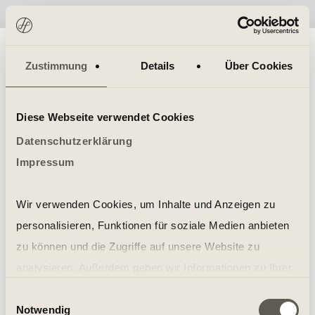
No items found.
Zustimmung
Details
Über Cookies
Diese Webseite verwendet Cookies
Datenschutzerklärung
Impressum
Wir verwenden Cookies, um Inhalte und Anzeigen zu
personalisieren, Funktionen für soziale Medien anbieten
zu können und die Zugriffe auf unsere Website zu
analysieren. Außerdem geben wir Informationen zu Ihrer
Verwendung unserer Website an unsere Partner für
Einwilligungsauswahl
Notwendig
soziale Medien, Werbung und Analysen weiter. Unsere