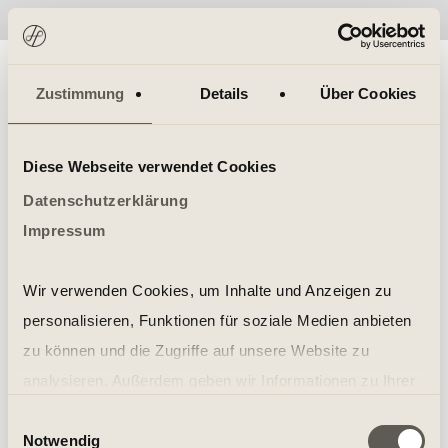
No items found.
Zustimmung
Details
Über Cookies
Diese Webseite verwendet Cookies
Datenschutzerklärung
Impressum
Wir verwenden Cookies, um Inhalte und Anzeigen zu
personalisieren, Funktionen für soziale Medien anbieten
zu können und die Zugriffe auf unsere Website zu
analysieren. Außerdem geben wir Informationen zu Ihrer
Verwendung unserer Website an unsere Partner für
Einwilligungsauswahl
Notwendig
soziale Medien, Werbung und Analysen weiter. Unsere