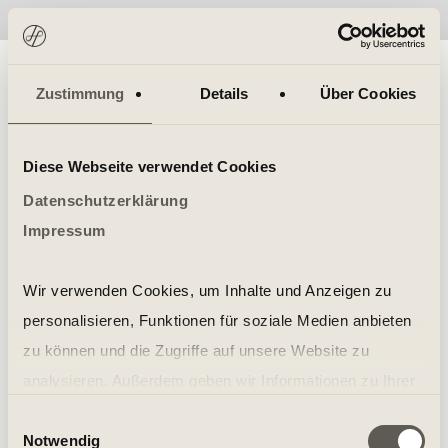
No items found.
Zustimmung
Details
Über Cookies
Diese Webseite verwendet Cookies
Datenschutzerklärung
Impressum
Wir verwenden Cookies, um Inhalte und Anzeigen zu
personalisieren, Funktionen für soziale Medien anbieten
zu können und die Zugriffe auf unsere Website zu
analysieren. Außerdem geben wir Informationen zu Ihrer
Verwendung unserer Website an unsere Partner für
Einwilligungsauswahl
Notwendig
soziale Medien, Werbung und Analysen weiter. Unsere