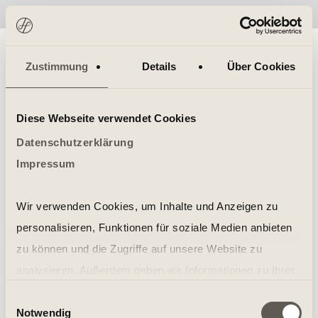
No items found.
Zustimmung
Details
Über Cookies
Diese Webseite verwendet Cookies
Datenschutzerklärung
Impressum
Wir verwenden Cookies, um Inhalte und Anzeigen zu
personalisieren, Funktionen für soziale Medien anbieten
zu können und die Zugriffe auf unsere Website zu
analysieren. Außerdem geben wir Informationen zu Ihrer
Verwendung unserer Website an unsere Partner für
Einwilligungsauswahl
Notwendig
soziale Medien, Werbung und Analysen weiter. Unsere