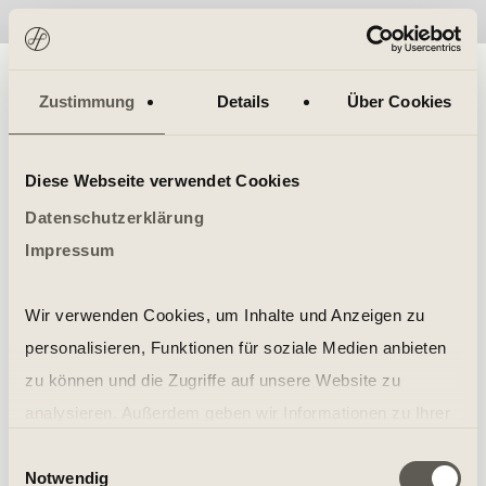
No items found.
Zustimmung
Details
Über Cookies
Diese Webseite verwendet Cookies
Datenschutzerklärung
Impressum
Wir verwenden Cookies, um Inhalte und Anzeigen zu
personalisieren, Funktionen für soziale Medien anbieten
zu können und die Zugriffe auf unsere Website zu
analysieren. Außerdem geben wir Informationen zu Ihrer
Verwendung unserer Website an unsere Partner für
Einwilligungsauswahl
Notwendig
soziale Medien, Werbung und Analysen weiter. Unsere