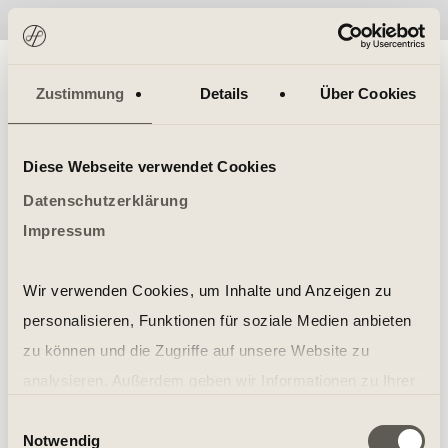
No items found.
Zustimmung
Details
Über Cookies
Diese Webseite verwendet Cookies
Datenschutzerklärung
Impressum
Wir verwenden Cookies, um Inhalte und Anzeigen zu
personalisieren, Funktionen für soziale Medien anbieten
zu können und die Zugriffe auf unsere Website zu
analysieren. Außerdem geben wir Informationen zu Ihrer
Verwendung unserer Website an unsere Partner für
Einwilligungsauswahl
Notwendig
soziale Medien, Werbung und Analysen weiter. Unsere