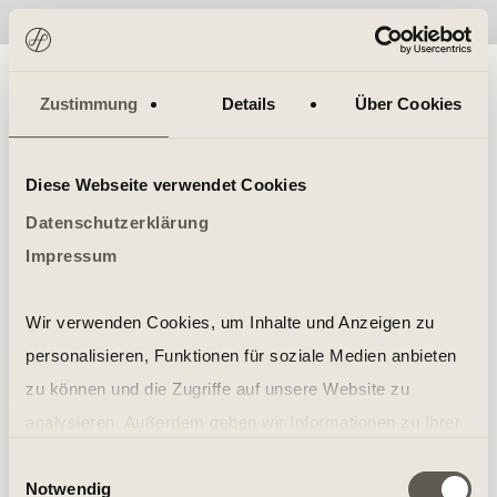
No items found.
Zustimmung
Details
Über Cookies
Diese Webseite verwendet Cookies
Datenschutzerklärung
Impressum
Wir verwenden Cookies, um Inhalte und Anzeigen zu
personalisieren, Funktionen für soziale Medien anbieten
zu können und die Zugriffe auf unsere Website zu
analysieren. Außerdem geben wir Informationen zu Ihrer
Verwendung unserer Website an unsere Partner für
Einwilligungsauswahl
Notwendig
soziale Medien, Werbung und Analysen weiter. Unsere