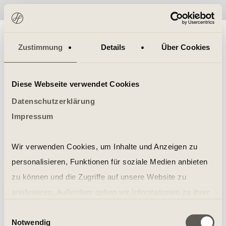
No items found.
Zustimmung
Details
Über Cookies
Diese Webseite verwendet Cookies
Datenschutzerklärung
Impressum
Wir verwenden Cookies, um Inhalte und Anzeigen zu
personalisieren, Funktionen für soziale Medien anbieten
zu können und die Zugriffe auf unsere Website zu
analysieren. Außerdem geben wir Informationen zu Ihrer
Verwendung unserer Website an unsere Partner für
Einwilligungsauswahl
Notwendig
soziale Medien, Werbung und Analysen weiter. Unsere