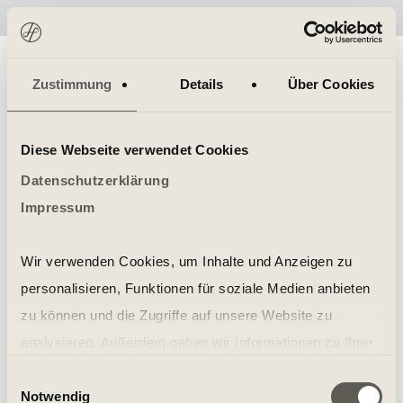
No items found.
Zustimmung
Details
Über Cookies
Diese Webseite verwendet Cookies
Datenschutzerklärung
Impressum
Wir verwenden Cookies, um Inhalte und Anzeigen zu
personalisieren, Funktionen für soziale Medien anbieten
zu können und die Zugriffe auf unsere Website zu
analysieren. Außerdem geben wir Informationen zu Ihrer
Verwendung unserer Website an unsere Partner für
Einwilligungsauswahl
Notwendig
soziale Medien, Werbung und Analysen weiter. Unsere