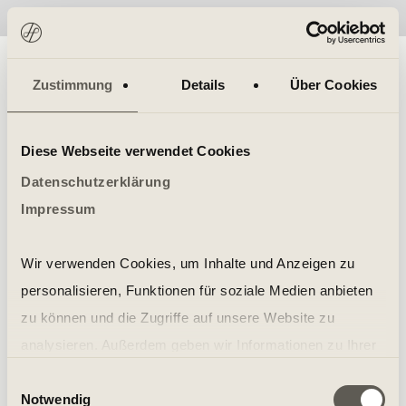
No items found.
Zustimmung
Details
Über Cookies
Diese Webseite verwendet Cookies
Datenschutzerklärung
Impressum
Wir verwenden Cookies, um Inhalte und Anzeigen zu
personalisieren, Funktionen für soziale Medien anbieten
zu können und die Zugriffe auf unsere Website zu
analysieren. Außerdem geben wir Informationen zu Ihrer
Verwendung unserer Website an unsere Partner für
Einwilligungsauswahl
Notwendig
soziale Medien, Werbung und Analysen weiter. Unsere