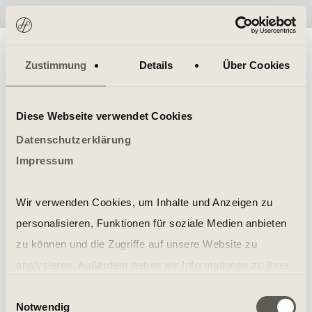
No items found.
Zustimmung
Details
Über Cookies
Diese Webseite verwendet Cookies
Datenschutzerklärung
Impressum
Wir verwenden Cookies, um Inhalte und Anzeigen zu
personalisieren, Funktionen für soziale Medien anbieten
zu können und die Zugriffe auf unsere Website zu
analysieren. Außerdem geben wir Informationen zu Ihrer
Verwendung unserer Website an unsere Partner für
Einwilligungsauswahl
Notwendig
soziale Medien, Werbung und Analysen weiter. Unsere