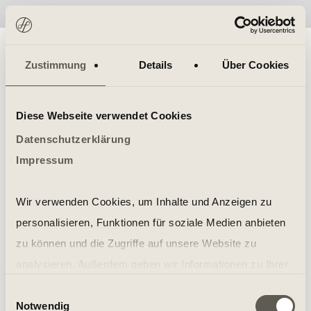
No items found.
Zustimmung
Details
Über Cookies
Diese Webseite verwendet Cookies
Datenschutzerklärung
Impressum
Wir verwenden Cookies, um Inhalte und Anzeigen zu
personalisieren, Funktionen für soziale Medien anbieten
zu können und die Zugriffe auf unsere Website zu
analysieren. Außerdem geben wir Informationen zu Ihrer
Verwendung unserer Website an unsere Partner für
Einwilligungsauswahl
Notwendig
soziale Medien, Werbung und Analysen weiter. Unsere